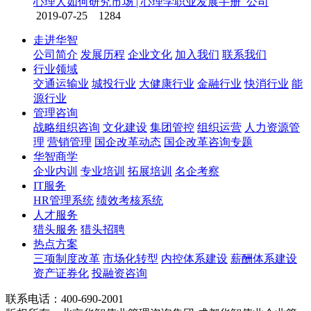
心理人如何研究市场 | 心理学职业发展手册_公司
2019-07-25
1284
走进华智
公司简介
发展历程
企业文化
加入我们
联系我们
行业领域
交通运输业
城投行业
大健康行业
金融行业
快消行业
能
源行业
管理咨询
战略组织咨询
文化建设
集团管控
组织运营
人力资源管
理
营销管理
国企改革动态
国企改革咨询专题
华智商学
企业内训
专业培训
拓展培训
名企考察
IT服务
HR管理系统
绩效考核系统
人才服务
猎头服务
猎头招聘
热点方案
三项制度改革
市场化转型
内控体系建设
薪酬体系建设
资产证券化
投融资咨询
联系电话：400-690-2001